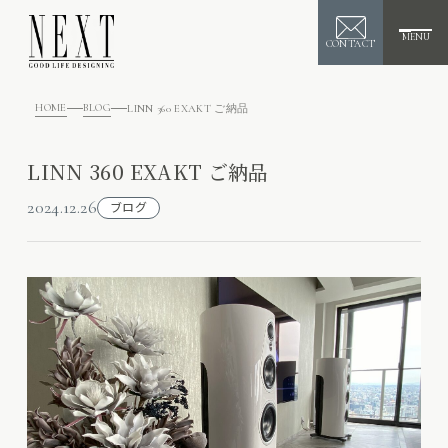
MENU
CONTACT
HOME
BLOG
LINN 360 EXAKT ご納品
LINN 360 EXAKT ご納品
2024.12.26
ブログ