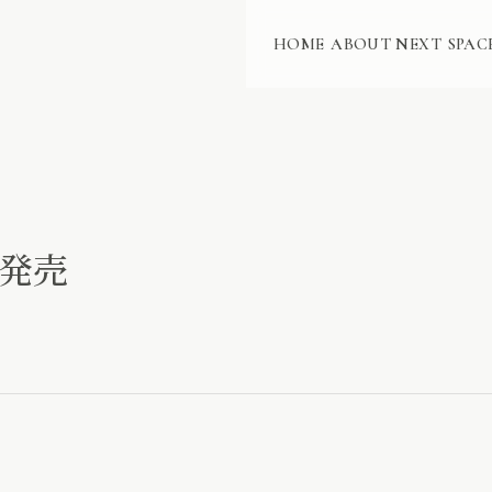
HOME
ABOUT NEXT
SPAC
』発売