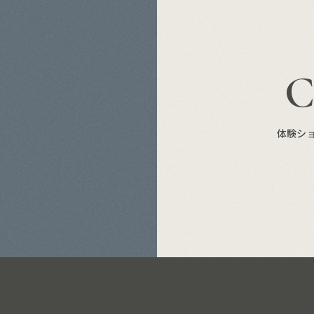
S
体験シ