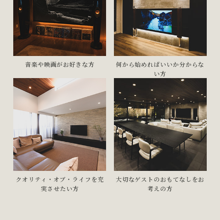
音楽や映画がお好きな方
何から始めればいいか
分からな
い方
クオリティ・オブ・ライフを
充
大切なゲストのおもてなしを
お
実させたい方
考えの方