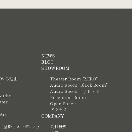
NEWS
BLOG
SHOWROOM
ばれる理由
Theater Room "ZERO"
N
Audio Room "Black Room"
Audio Booth Ⅰ / Ⅱ / Ⅲ
Audio
Reception Room
ter
Open Space
アクセス
 Art
COMPANY
tic（壁掛けオーディオ）
会社概要