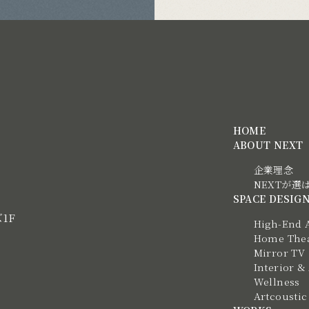
HOME
ABOUT NEXT
企業理念
NEXTが選
SPACE DESIG
ズ1F
High-End 
Home Thea
Mirror TV
Interior &
Wellness
Artcous