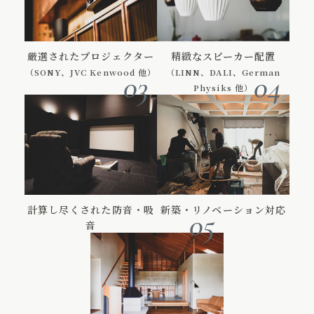
厳選されたプロジェクター
精緻なスピーカー配置
（SONY、JVC Kenwood 他）
（LINN、DALI、German
03
04
Physiks 他）
計算し尽くされた防音・吸
新築・リノベーション対応
05
音