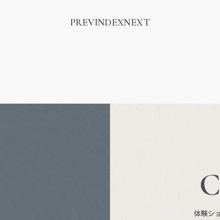
PREV
INDEX
NEXT
S
体験シ