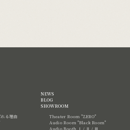
NEWS
BLOG
SHOWROOM
ばれる理由
Theater Room "ZERO"
N
Audio Room "Black Room"
Audio Booth Ⅰ / Ⅱ / Ⅲ