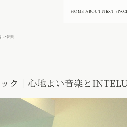
HOME
ABOUT NEXT
SPAC
刈谷なりたクリニック│心地よい音楽とINTELUX・Artcoustic
ク│心地よい音楽とINTELUX・A