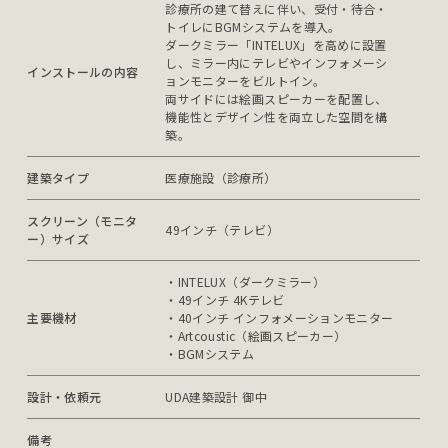
診療所の建て替えに伴い、受付・待合・
トイレにBGMシステムを導入。

ダークミラー「INTELUX」を高めに設置
し、ミラー内にテレビやインフォメーシ
インストールの内容
ョンモニターをビルトイン。

両サイドには絵画スピーカーを配置し、
機能性とデザイン性を両立した空間を構
築。
建築タイプ
医療施設（診療所）
スクリーン（モニタ
49インチ（テレビ）
ー）サイズ
・INTELUX（ダークミラー）

・49インチ 4Kテレビ

主要機材
・40インチ インフォメーションモニター

・Artcoustic（絵画スピーカー）

・BGMシステム
設計・依頼元
UDA建築設計 御中
備考