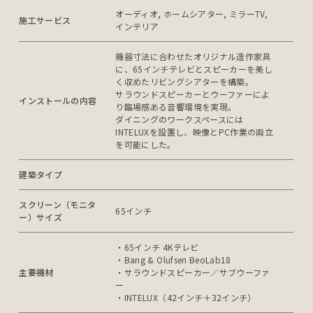
オーディオ, ホームシアター, ミラーTV, 
施工サービス
インテリア
機器寸法に合わせたオリジナル造作家具
に、65インチテレビとスピーカーを美し
く収めたリビングシアターを構築。

サラウンドスピーカーとウーファーによ
インストールの内容
り臨場感ある音響環境を実現。

ダイニングのワークスペースには
INTELUXを設置し、映像とPC作業の両立
を可能にした。
建築タイプ
スクリーン（モニタ
65インチ
ー）サイズ
・65インチ 4Kテレビ

・Bang & Olufsen BeoLab18

主要機材
・サラウンドスピーカー／サブウーファ
ー

・INTELUX（42インチ＋32インチ）