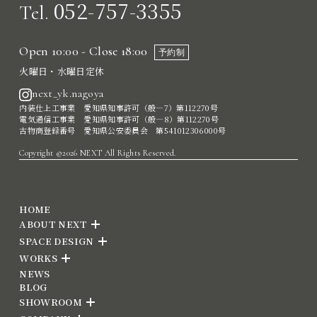
052-757-3355
Tel.
Open 10:00 - Close 18:00
予約制
火曜日・水曜日定休
next_yk.nagoya
内装仕上工事業 愛知県知事許可（般―7）第112270号
電気通信工事業 愛知県知事許可（般―8）第112270号
古物商登録番号 愛知県公安委員会 第541012306000号
Copyright ©2026 NEXT All Rights Reserved.
HOME
ABOUT NEXT
SPACE DESIGN
WORKS
NEWS
BLOG
SHOWROOM