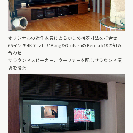
オリジナルの造作家具はあらかじめ機器寸法を打合せ
65インチ4KテレビとBang&OlufsenのBeoLab18の組み
合わせ
サラウンドスピーカー、ウーファーを配しサラウンド環
境を構築