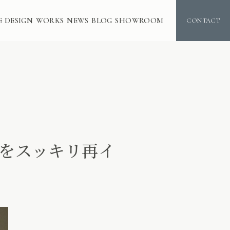
E DESIGN
WORKS
NEWS
BLOG
SHOWROOM
CONTACT
をスッキリ再イ