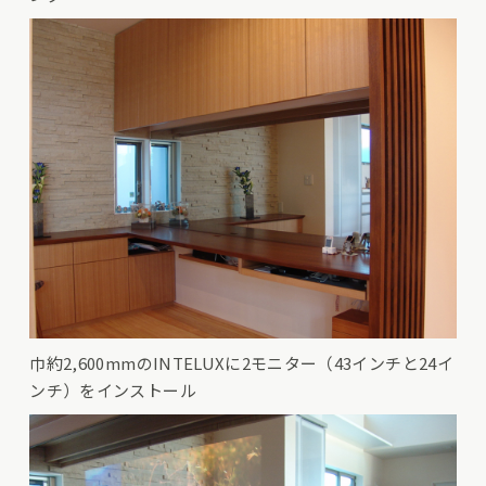
巾約2,600mmのINTELUXに2モニター（43インチと24イ
ンチ）をインストール