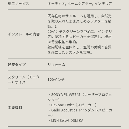
施工サービス
オーディオ, ホームシアター, インテリア
既存住宅のサンルームを活用し、自然光
を取り入れたまま楽しめるシアターを構
築。1

20インチスクリーンを中心に、インテリ
インストールの内容
アに調和するスピーカーを選定し、機材
は背面収納へ集約。

壁内配線を主体とし、空間の美観と音質
を両立したシステムを実現。
建築タイプ
リフォーム
スクリーン（モニタ
120インチ
ー）サイズ
・SONY VPL-VW745（レーザープロジェ
クター）

・Davone Twist（スピーカー）

主要機材
・Gallo Acoustics（ペンダントスピーカ
ー）

・LINN Selekt DSM-KA