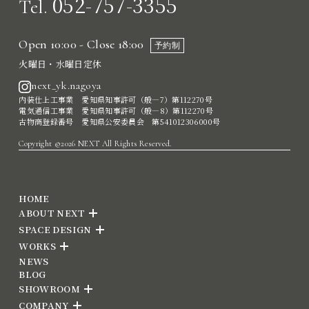
052-757-3355
Tel.
Open 10:00 - Close 18:00
予約制
火曜日・水曜日定休
next_yk.nagoya
内装仕上工事業 愛知県知事許可（般―7）第112270号
電気通信工事業 愛知県知事許可（般―8）第112270号
古物商登録番号 愛知県公安委員会 第541012306000号
Copyright ©2026 NEXT All Rights Reserved.
HOME
ABOUT NEXT
SPACE DESIGN
WORKS
NEWS
BLOG
SHOWROOM
COMPANY