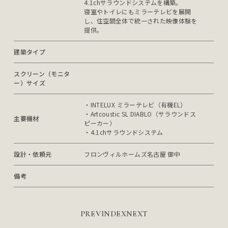
4.1chサラウンドシステムを構築。

寝室やトイレにもミラーテレビを展開
し、住空間全体で統一された映像体験を
提供。
建築タイプ
スクリーン（モニタ
ー）サイズ
・INTELUX ミラーテレビ（有機EL）

・Artcoustic SL DIABLO（サラウンドス
主要機材
ピーカー）

・4.1chサラウンドシステム
設計・依頼元
フロンヴィルホームズ名古屋 御中
備考
PREV
INDEX
NEXT