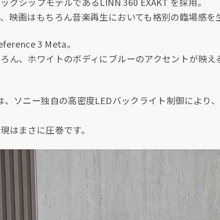
シップモデルであるLINN 360 EXAKT を採用。
、映画はもちろん音楽再生においても格別の臨場感を
rence 3 Meta。
ちろん、ホワイトのボディにブルーのアクセントが映え
A 9 M2は、ソニー独自の高密度LEDバックライト制御に
表現はまさに圧巻です。