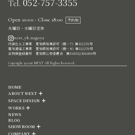
052-757-3355
Tel.
Open 10:00 - Close 18:00
予約制
火曜日・水曜日定休
next_yk.nagoya
内装仕上工事業 愛知県知事許可（般―7）第112270号
電気通信工事業 愛知県知事許可（般―8）第112270号
古物商登録番号 愛知県公安委員会 第541012306000号
Copyright ©2026 NEXT All Rights Reserved.
HOME
ABOUT NEXT
SPACE DESIGN
WORKS
NEWS
BLOG
SHOWROOM
COMPANY