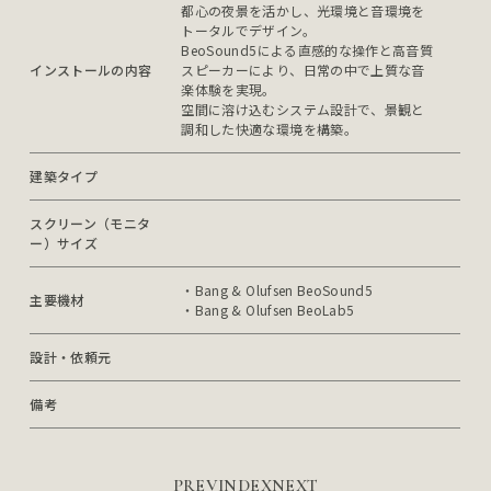
都心の夜景を活かし、光環境と音環境を
トータルでデザイン。

BeoSound5による直感的な操作と高音質
インストールの内容
スピーカーにより、日常の中で上質な音
楽体験を実現。

空間に溶け込むシステム設計で、景観と
調和した快適な環境を構築。
建築タイプ
スクリーン（モニタ
ー）サイズ
・Bang & Olufsen BeoSound5

主要機材
・Bang & Olufsen BeoLab5
設計・依頼元
備考
PREV
INDEX
NEXT