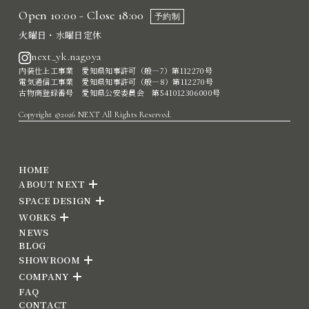
Open 10:00 - Close 18:00
予約制
火曜日・水曜日定休
next_yk.nagoya
内装仕上工事業 愛知県知事許可（般―7）第112270号
電気通信工事業 愛知県知事許可（般―8）第112270号
古物商登録番号 愛知県公安委員会 第541012306000号
Copyright ©2026 NEXT All Rights Reserved.
HOME
ABOUT NEXT
SPACE DESIGN
WORKS
NEWS
BLOG
SHOWROOM
COMPANY
FAQ
CONTACT