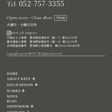
052-757-3355
Tel.
Open 10:00 - Close 18:00
予約制
火曜日・水曜日定休
next_yk.nagoya
内装仕上工事業 愛知県知事許可（般―7）第112270号
電気通信工事業 愛知県知事許可（般―8）第112270号
古物商登録番号 愛知県公安委員会 第541012306000号
Copyright ©2026 NEXT All Rights Reserved.
HOME
ABOUT NEXT
SPACE DESIGN
WORKS
NEWS
BLOG
SHOWROOM