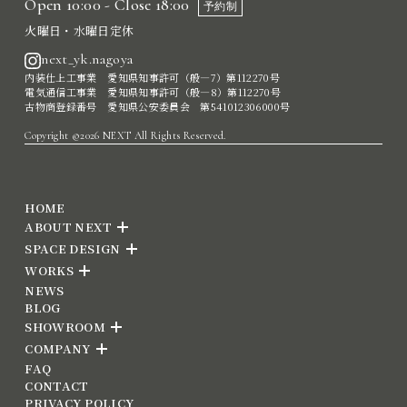
Open 10:00 - Close 18:00
予約制
火曜日・水曜日定休
next_yk.nagoya
内装仕上工事業 愛知県知事許可（般―7）第112270号
電気通信工事業 愛知県知事許可（般―8）第112270号
古物商登録番号 愛知県公安委員会 第541012306000号
Copyright ©2026 NEXT All Rights Reserved.
HOME
ABOUT NEXT
SPACE DESIGN
WORKS
NEWS
BLOG
SHOWROOM
COMPANY
FAQ
CONTACT
PRIVACY POLICY