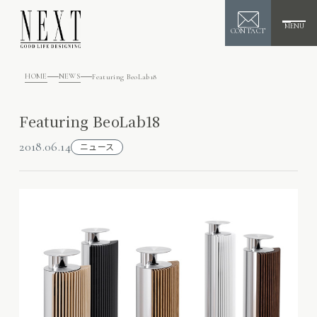
MENU
CONTACT
HOME
NEWS
Featuring BeoLab18
Featuring BeoLab18
2018.06.14
ニュース