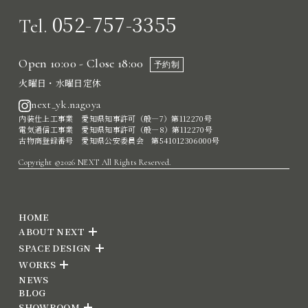
052-757-3355
Tel.
Open 10:00 - Close 18:00
予約制
火曜日・水曜日定休
next_yk.nagoya
内装仕上工事業 愛知県知事許可（般―7）第112270号
電気通信工事業 愛知県知事許可（般―8）第112270号
古物商登録番号 愛知県公安委員会 第541012306000号
Copyright ©2026 NEXT All Rights Reserved.
HOME
ABOUT NEXT
SPACE DESIGN
WORKS
NEWS
BLOG
SHOWROOM