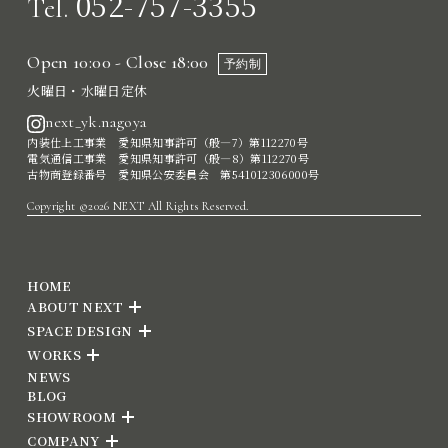
052-757-3355
Tel.
Open 10:00 - Close 18:00
予約制
火曜日・水曜日定休
next_yk.nagoya
内装仕上工事業 愛知県知事許可（般―7）第112270号
電気通信工事業 愛知県知事許可（般―8）第112270号
古物商登録番号 愛知県公安委員会 第541012306000号
Copyright ©2026 NEXT All Rights Reserved.
HOME
ABOUT NEXT
SPACE DESIGN
WORKS
NEWS
BLOG
SHOWROOM
COMPANY