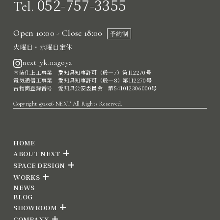
052-757-3355
Tel.
Open 10:00 - Close 18:00
予約制
火曜日・水曜日定休
next_yk.nagoya
内装仕上工事業 愛知県知事許可（般―7）第112270号
電気通信工事業 愛知県知事許可（般―8）第112270号
古物商登録番号 愛知県公安委員会 第541012306000号
Copyright ©2026 NEXT All Rights Reserved.
HOME
ABOUT NEXT
SPACE DESIGN
WORKS
NEWS
BLOG
SHOWROOM
COMPANY