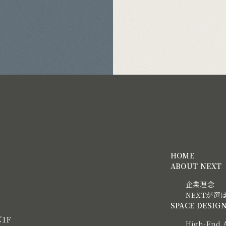
HOME
ABOUT NEXT
企業理念
NEXTが選
SPACE DESIG
ズ1F
High-End 