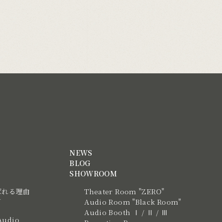
NEWS
BLOG
SHOWROOM
ばれる理由
Theater Room "ZERO"
N
Audio Room "Black Room"
Audio Booth Ⅰ / Ⅱ / Ⅲ
Audio