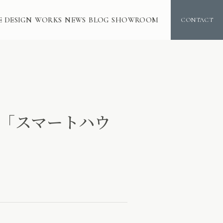
E DESIGN
WORKS
NEWS
BLOG
SHOWROOM
CONTACT
me「スマートハウ