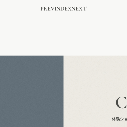
PREV
INDEX
NEXT
S
体験シ