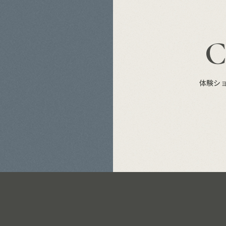
S
体験シ