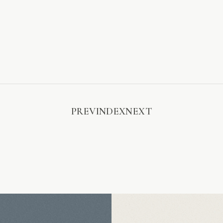
ら
PREV
INDEX
NEXT