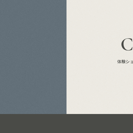
S
体験シ