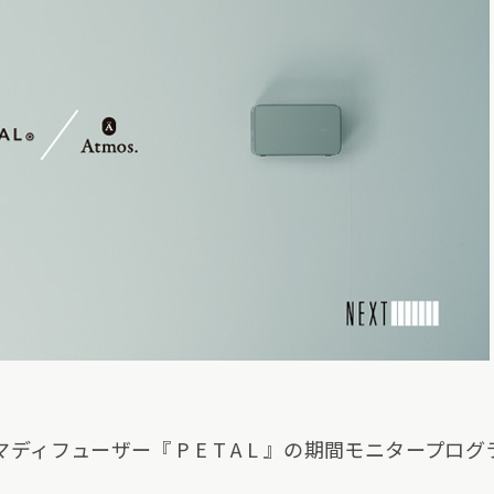
ロマディフューザー『 P E T A L 』の期間モニタープ