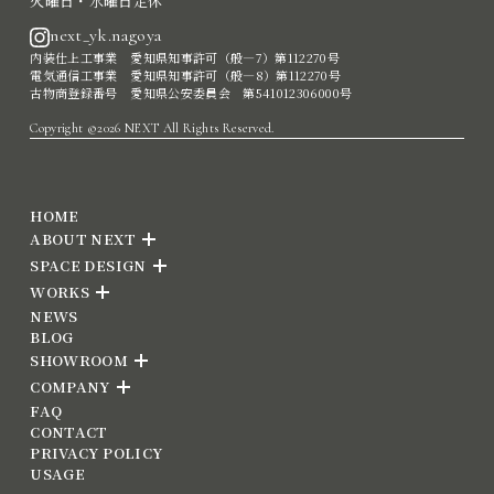
火曜日・水曜日定休
next_yk.nagoya
内装仕上工事業 愛知県知事許可（般―7）第112270号
電気通信工事業 愛知県知事許可（般―8）第112270号
古物商登録番号 愛知県公安委員会 第541012306000号
Copyright ©2026 NEXT All Rights Reserved.
HOME
ABOUT NEXT
SPACE DESIGN
WORKS
NEWS
BLOG
SHOWROOM
COMPANY
FAQ
CONTACT
PRIVACY POLICY
USAGE