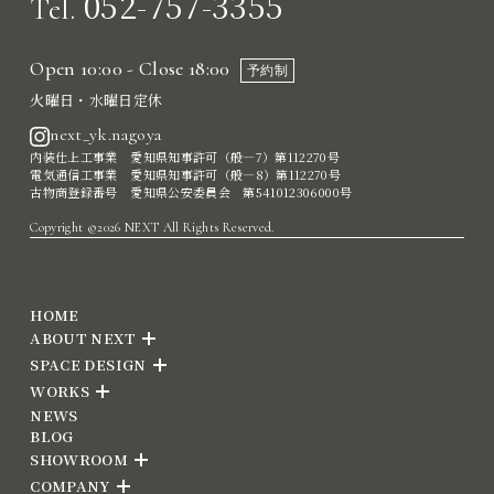
052-757-3355
Tel.
Open 10:00 - Close 18:00
予約制
火曜日・水曜日定休
next_yk.nagoya
内装仕上工事業 愛知県知事許可（般―7）第112270号
電気通信工事業 愛知県知事許可（般―8）第112270号
古物商登録番号 愛知県公安委員会 第541012306000号
Copyright ©2026 NEXT All Rights Reserved.
HOME
ABOUT NEXT
SPACE DESIGN
WORKS
NEWS
BLOG
SHOWROOM
COMPANY