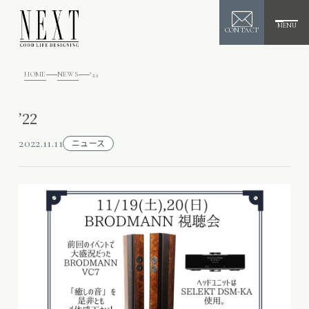
MENU
CONTACT
HOME
NEWS
’22
’22
2022.11.11
ニュース