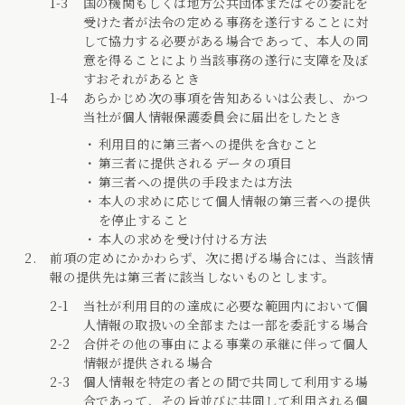
国の機関もしくは地方公共団体またはその委託を
受けた者が法令の定める事務を遂行することに対
して協力する必要がある場合であって、本人の同
意を得ることにより当該事務の遂行に支障を及ぼ
すおそれがあるとき
あらかじめ次の事項を告知あるいは公表し、かつ
当社が個人情報保護委員会に届出をしたとき
利用目的に第三者への提供を含むこと
第三者に提供されるデータの項目
第三者への提供の手段または方法
本人の求めに応じて個人情報の第三者への提供
を停止すること
本人の求めを受け付ける方法
前項の定めにかかわらず、次に掲げる場合には、当該情
報の提供先は第三者に該当しないものとします。
当社が利用目的の達成に必要な範囲内において個
人情報の取扱いの全部または一部を委託する場合
合併その他の事由による事業の承継に伴って個人
情報が提供される場合
個人情報を特定の者との間で共同して利用する場
合であって、その旨並びに共同して利用される個