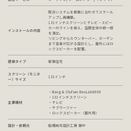
既存システムを新築に合わせてスケール
アップし再構築。

131インチスクリーンとテレビ・スピー
カーのラインを揃え、空間全体の統一感
インストールの内容
を演出。

リビングからカウンターバー、ガーデン
まで音楽が広がる設計とし、屋外にはロ
ックスピーカーを配置。
建築タイプ
新築住宅
スクリーン（モニタ
131インチ
ー）サイズ
・Bang & Olufsen BeoLab8000

・131インチスクリーン

主要機材
・テレビ

・サブウーファー

・ロックスピーカー（屋外用）
設計・依頼元
船橋純司設計工房 御中