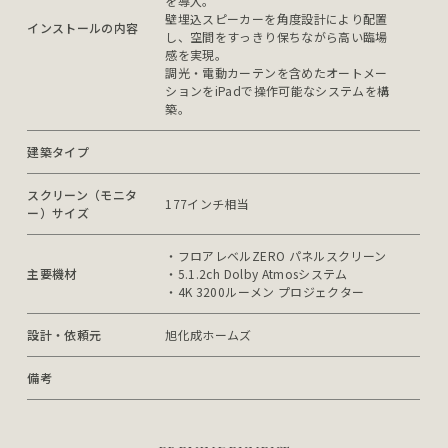
を導入。

壁埋込スピーカーを角度設計により配置
インストールの内容
し、空間をすっきり保ちながら高い臨場
感を実現。

調光・電動カーテンを含めたオートメー
ションをiPadで操作可能なシステムを構
築。
建築タイプ
スクリーン（モニタ
177インチ相当
ー）サイズ
・フロアレベルZERO パネルスクリーン

主要機材
・5.1.2ch Dolby Atmosシステム

・4K 3200ルーメン プロジェクター
設計・依頼元
旭化成ホームズ
備考