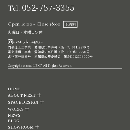
052-757-3355
Tel.
Open 10:00 - Close 18:00
予約制
火曜日・水曜日定休
next_yk.nagoya
内装仕上工事業 愛知県知事許可（般―7）第112270号
電気通信工事業 愛知県知事許可（般―8）第112270号
古物商登録番号 愛知県公安委員会 第541012306000号
Copyright ©2026 NEXT All Rights Reserved.
HOME
ABOUT NEXT
SPACE DESIGN
WORKS
NEWS
BLOG
SHOWROOM