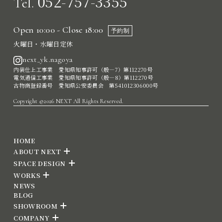
052-757-3355
Tel.
Open 10:00 - Close 18:00
予約制
火曜日・水曜日定休
next_yk.nagoya
内装仕上工事業 愛知県知事許可（般―7）第112270号
電気通信工事業 愛知県知事許可（般―8）第112270号
古物商登録番号 愛知県公安委員会 第541012306000号
Copyright ©2026 NEXT All Rights Reserved.
HOME
ABOUT NEXT
SPACE DESIGN
WORKS
NEWS
BLOG
SHOWROOM
COMPANY