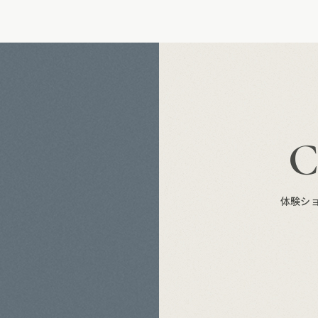
S
体験シ