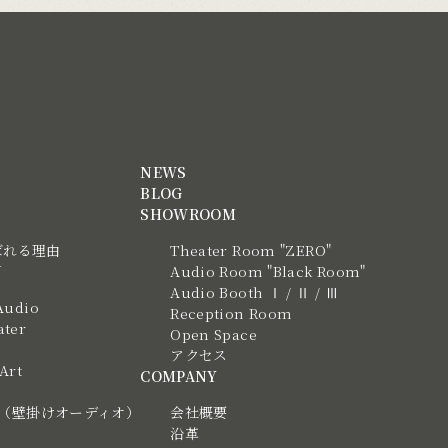
NEWS
BLOG
SHOWROOM
ばれる理由
Theater Room "ZERO"
N
Audio Room "Black Room"
Audio Booth Ⅰ / Ⅱ / Ⅲ
Audio
Reception Room
ter
Open Space
アクセス
 Art
COMPANY
tic（壁掛けオーディオ）
会社概要
沿革