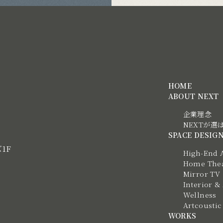
HOME
ABOUT NEXT
企業理念
NEXTが選
SPACE DESIG
ズ1F
High-End 
Home Thea
Mirror TV
Interior &
Wellness
Artcous
WORKS