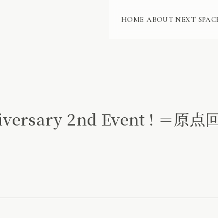
HOME
ABOUT NEXT
SPAC
niversary 2nd Event !