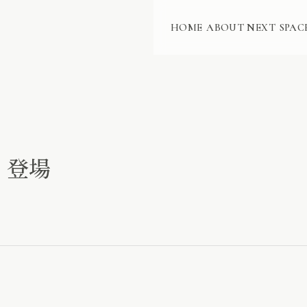
HOME
ABOUT NEXT
SPAC
t” 登場