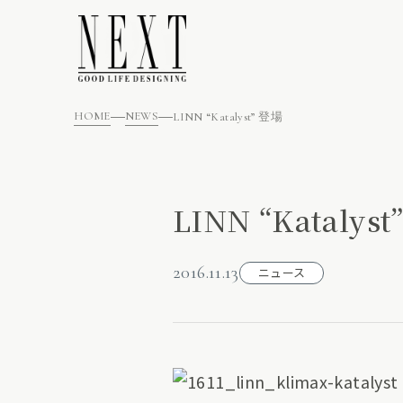
HOME
NEWS
LINN “Katalyst” 登場
LINN “Katalys
2016.11.13
ニュース