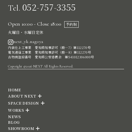
052-757-3355
Tel.
Open 10:00 - Close 18:00
予約制
火曜日・水曜日定休
next_yk.nagoya
内装仕上工事業 愛知県知事許可（般―7）第112270号
電気通信工事業 愛知県知事許可（般―8）第112270号
古物商登録番号 愛知県公安委員会 第541012306000号
Copyright ©2026 NEXT All Rights Reserved.
HOME
ABOUT NEXT
SPACE DESIGN
WORKS
NEWS
BLOG
SHOWROOM