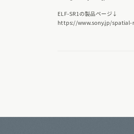
ELF-SR1の製品ページ↓
https://www.sony.jp/spatial-