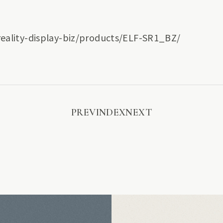
reality-display-biz/products/ELF-SR1_BZ/
PREV
INDEX
NEXT