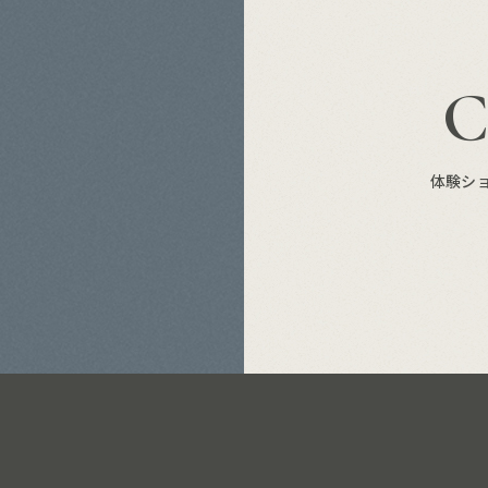
S
体験シ