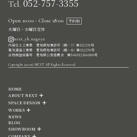
052-757-3355
Tel.
Open 10:00 - Close 18:00
予約制
火曜日・水曜日定休
next_yk.nagoya
内装仕上工事業 愛知県知事許可（般―7）第112270号
電気通信工事業 愛知県知事許可（般―8）第112270号
古物商登録番号 愛知県公安委員会 第541012306000号
Copyright ©2026 NEXT All Rights Reserved.
HOME
ABOUT NEXT
SPACE DESIGN
WORKS
NEWS
BLOG
SHOWROOM
COMPANY