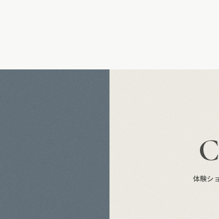
S
体験シ