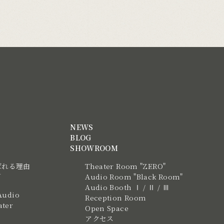
NEWS
BLOG
SHOWROOM
ばれる理由
Theater Room "ZERO"
N
Audio Room "Black Room"
Audio Booth Ⅰ / Ⅱ / Ⅲ
Audio
Reception Room
ter
Open Space
アクセス