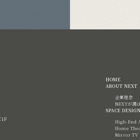
HOME
ABOUT NEXT
企業理念
NEXTが選
SPACE DESIG
ズ1F
High-End 
Home Thea
Mirror TV