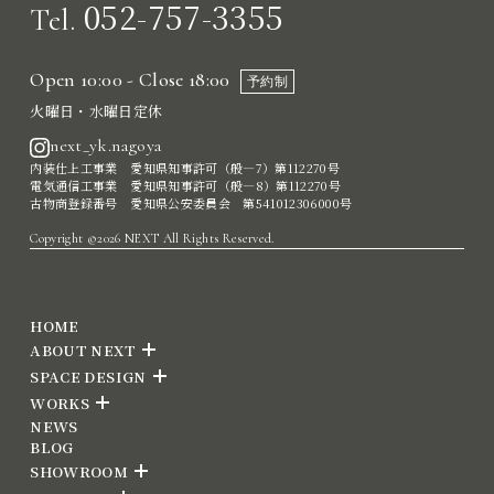
052-757-3355
Tel.
Open 10:00 - Close 18:00
予約制
火曜日・水曜日定休
next_yk.nagoya
内装仕上工事業 愛知県知事許可（般―7）第112270号
電気通信工事業 愛知県知事許可（般―8）第112270号
古物商登録番号 愛知県公安委員会 第541012306000号
Copyright ©2026 NEXT All Rights Reserved.
HOME
ABOUT NEXT
SPACE DESIGN
WORKS
NEWS
BLOG
SHOWROOM