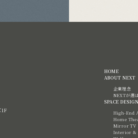
HOME
ABOUT NEXT
企業理念
NEXTが選
SPACE DESIG
ズ1F
High-End 
Home Thea
Mirror TV
Interior &