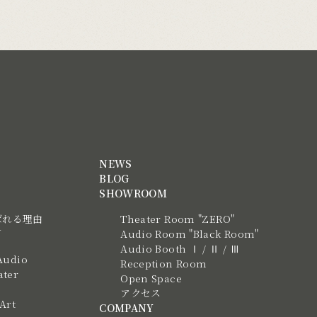
NEWS
BLOG
SHOWROOM
ばれる理由
Theater Room "ZERO"
N
Audio Room "Black Room"
Audio Booth Ⅰ / Ⅱ / Ⅲ
Audio
Reception Room
ter
Open Space
アクセス
 Art
COMPANY