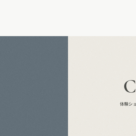
S
体験シ