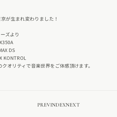
XT東京が生まれ変わりました！
Xシリーズより
350A
X DS
 KONTROL
峰のクオリティで音楽世界をご体感頂けます。
PREV
INDEX
NEXT