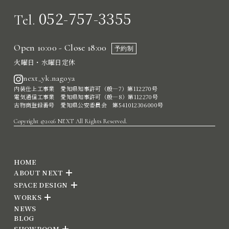
052-757-3355
Tel.
Open 10:00 - Close 18:00
予約制
火曜日・水曜日定休
next_yk.nagoya
内装仕上工事業 愛知県知事許可（般―7）第112270号
電気通信工事業 愛知県知事許可（般―8）第112270号
古物商登録番号 愛知県公安委員会 第541012306000号
Copyright ©2026 NEXT All Rights Reserved.
HOME
ABOUT NEXT
SPACE DESIGN
WORKS
NEWS
BLOG
SHOWROOM