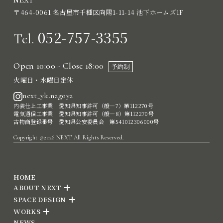
〒464-0061 名古屋市千種区向陽1-11-14 池下ホームズ1F
052-757-3355
Tel.
Open 10:00 - Close 18:00
予約制
火曜日・水曜日定休
next_yk.nagoya
内装仕上工事業 愛知県知事許可（般―7）第112270号
電気通信工事業 愛知県知事許可（般―8）第112270号
古物商登録番号 愛知県公安委員会 第541012306000号
Copyright ©2026 NEXT All Rights Reserved.
HOME
ABOUT NEXT
SPACE DESIGN
WORKS
NEWS