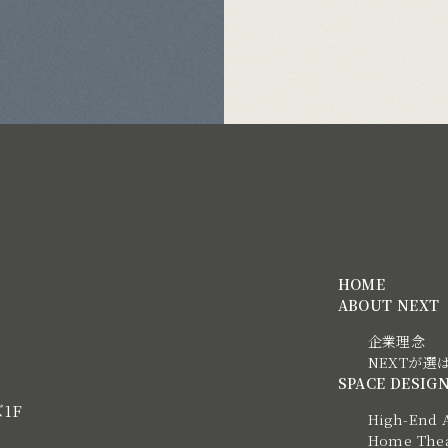
HOME
ABOUT NEXT
企業理念
NEXTが選
SPACE DESIG
ズ1F
High-End 
Home Thea