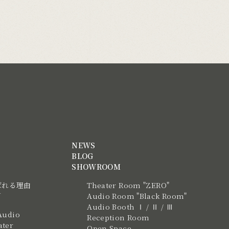
NEWS
BLOG
SHOWROOM
ばれる理由
Theater Room "ZERO"
N
Audio Room "Black Room"
Audio Booth Ⅰ / Ⅱ / Ⅲ
Audio
Reception Room
ter
Open Space