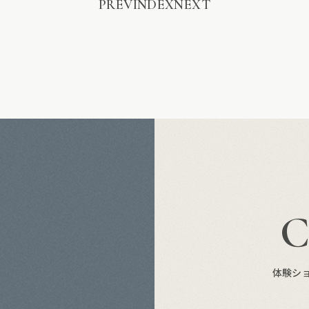
PREV
INDEX
NEXT
S
体験シ