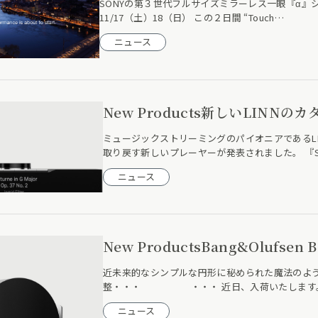
SONYの第３世代フルサイズミラーレス一眼『α』シ
11/17（土）18（日） この２日間 “Touch…
ニュース
New Products新しいLINNのカ
ミュージックストリーミングのパイオニアであるLI
取り戻す新しいプレーヤーが発表されました。 『S
ニュース
New ProductsBang&Olufsen 
近未来的なシンプルな円形に秘められた魔法の
整・・・ ・・・ 近日、入荷いたします。
ニュース