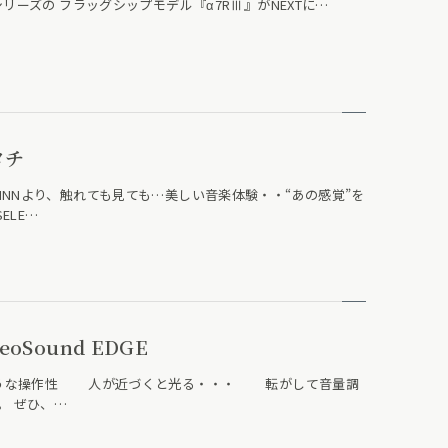
リーズの フラッグシップモデル『α7RⅢ』がNEXTに…
タチ
NNより、触れても見ても…美しい音楽体験・・“あの感覚”を
ELE…
BeoSound EDGE
ような操作性 人が近づくと光る・・・ 転がして音量調
 ぜひ、…