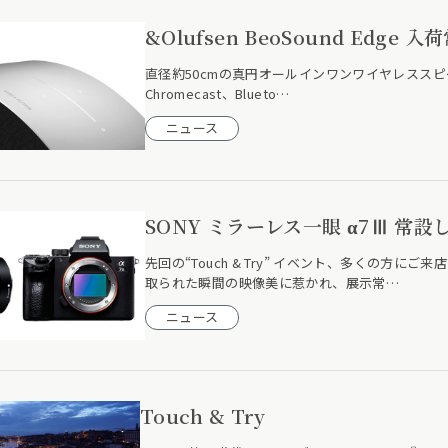
&Olufsen BeoSound Edge
直径約50cmの真円オールインワンワイヤレススピーカー：
Chromecast、Blueto…
ニュース
SONY ミラーレス一眼 α7Ⅲ 常設
先回の“Touch & Try” イベント、多くの方
取られた瞬間の映像美に惹かれ、展示常…
ニュース
Touch & Try