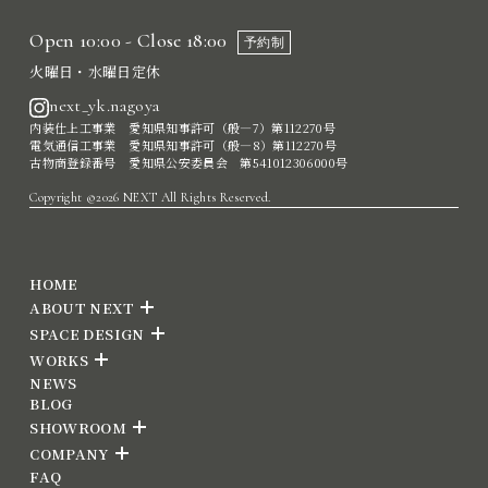
Open 10:00 - Close 18:00
予約制
火曜日・水曜日定休
next_yk.nagoya
内装仕上工事業 愛知県知事許可（般―7）第112270号
電気通信工事業 愛知県知事許可（般―8）第112270号
古物商登録番号 愛知県公安委員会 第541012306000号
Copyright ©2026 NEXT All Rights Reserved.
HOME
ABOUT NEXT
SPACE DESIGN
WORKS
NEWS
BLOG
SHOWROOM
COMPANY
FAQ