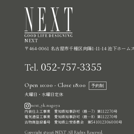
NEXT
〒464-0061 名古屋市千種区向陽1-11-14 池下ホーム
052-757-3355
Tel.
Open 10:00 - Close 18:00
予約制
火曜日・水曜日定休
next_yk.nagoya
内装仕上工事業 愛知県知事許可（般―7）第112270号
電気通信工事業 愛知県知事許可（般―8）第112270号
古物商登録番号 愛知県公安委員会 第541012306000号
Copyright ©2026 NEXT All Rights Reserved.