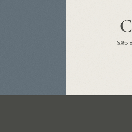
S
体験シ