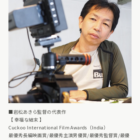
■岩松あきら監督の代表作
【 幸福な結末 】
Cuckoo International Film Awards（India）
最優秀長編映画賞/最優秀主演男優賞/最優秀監督賞/最優