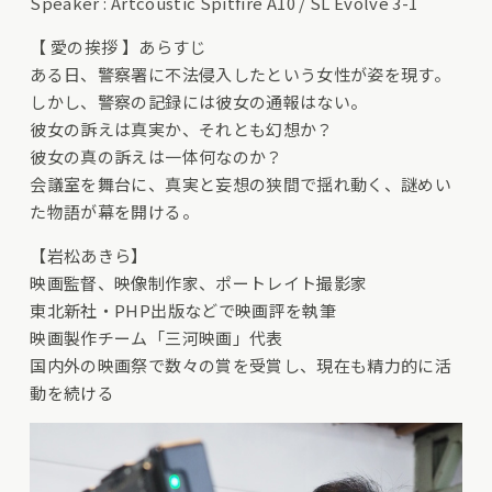
Speaker : Artcoustic Spitfire A10 / SL Evolve 3-1
【 愛の挨拶 】あらすじ
ある日、警察署に不法侵入したという女性が姿を現す。
しかし、警察の記録には彼女の通報はない。
彼女の訴えは真実か、それとも幻想か？
彼女の真の訴えは一体何なのか？
会議室を舞台に、真実と妄想の狭間で揺れ動く、謎めい
た物語が幕を開ける。
【岩松あきら】
映画監督、映像制作家、ポートレイト撮影家
東北新社・PHP出版などで映画評を執筆
映画製作チーム「三河映画」代表
国内外の映画祭で数々の賞を受賞し、現在も精力的に活
動を続ける