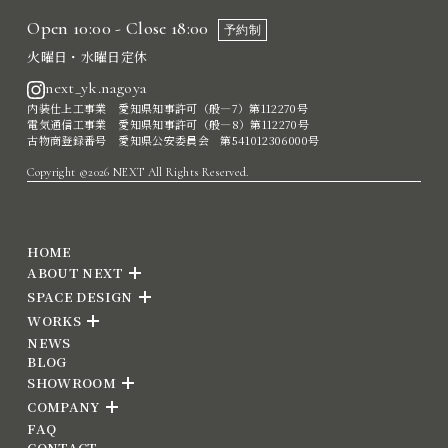
Open 10:00 - Close 18:00
予約制
火曜日・水曜日定休
next_yk.nagoya
内装仕上工事業 愛知県知事許可（般―7）第112270号
電気通信工事業 愛知県知事許可（般―8）第112270号
古物商登録番号 愛知県公安委員会 第541012306000号
Copyright ©2026 NEXT All Rights Reserved.
HOME
ABOUT NEXT
SPACE DESIGN
WORKS
NEWS
BLOG
SHOWROOM
COMPANY
FAQ
CONTACT